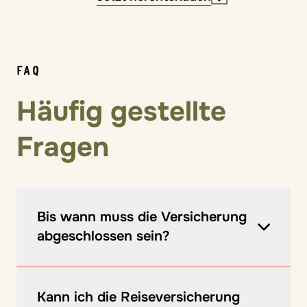
FAQ
Häufig gestellte
Fragen
Bis wann muss die Versicherung
abgeschlossen sein?
Die Versicherung muss bei Buchung der Reise
oder spätestens 30 Tage vor Reiseantritt
Kann ich die Reiseversicherung