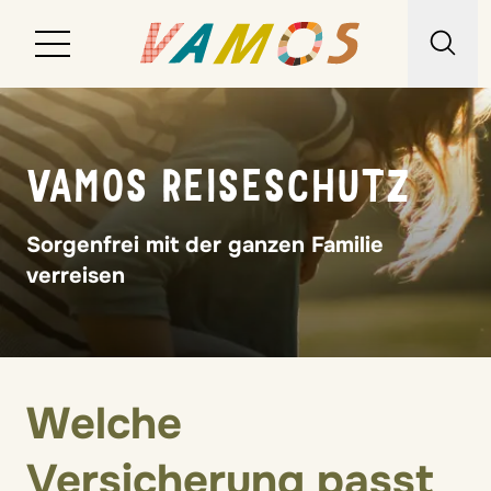
Reiseziele
VAMOS REISESCHUTZ
Reiseart
Über uns
Sorgenfrei mit der ganzen Familie
verreisen
Wunschliste
Kontakt
Welche
Versicherung passt