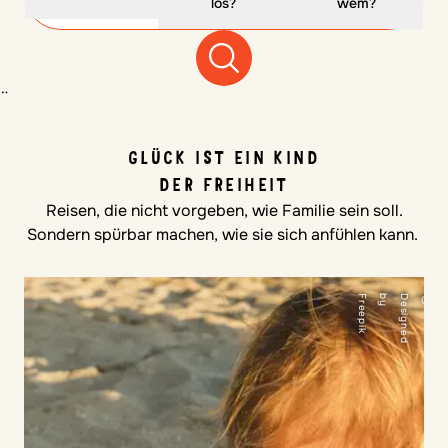
los?
wem?
¨
GLÜCK IST EIN KIND
DER FREIHEIT
Reisen, die nicht vorgeben, wie Familie sein soll.
Sondern spürbar machen, wie sie sich anfühlen kann.
k
©
D
e
s
i
g
n
e
d
b
y
F
r
e
e
p
i