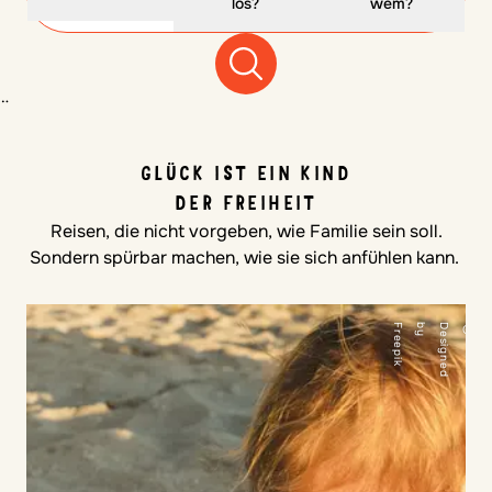
los?
wem?
¨
GLÜCK IST EIN KIND
DER FREIHEIT
Reisen, die nicht vorgeben, wie Familie sein soll.
Sondern spürbar machen, wie sie sich anfühlen kann.
k
©
D
e
s
i
g
n
e
d
b
y
F
r
e
e
p
i