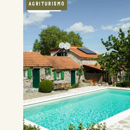
AGRITURISMO
NATURNAH
RUHIG