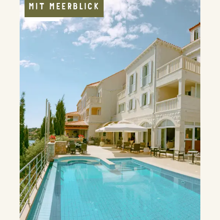
MIT MEERBLICK
FÄHRE
POOL