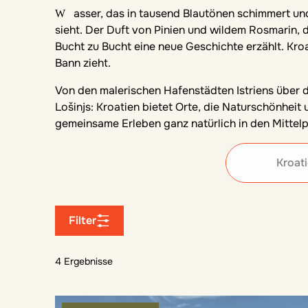
Wasser, das in tausend Blautönen schimmert und so klar ist, dass man die Fische schon vom Ufer aus
sieht. Der Duft von Pinien und wildem Rosmarin, 
Bucht zu Bucht eine neue Geschichte erzählt. Kroat
Bann zieht.
Von den malerischen Hafenstädten Istriens über d
Lošinjs: Kroatien bietet Orte, die Naturschönheit
gemeinsame Erleben ganz natürlich in den Mittelp
Kroat
Filter
4 Ergebnisse