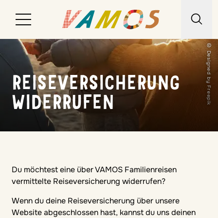
© Designed by Freepik
Reiseziele
REISEVERSICHERUNG
Reiseart
WIDERRUFEN
Über uns
Wunschliste
Kontakt
Du möchtest eine über VAMOS Familienreisen
vermittelte Reiseversicherung widerrufen?
Wenn du deine Reiseversicherung über unsere
Website abgeschlossen hast, kannst du uns deinen