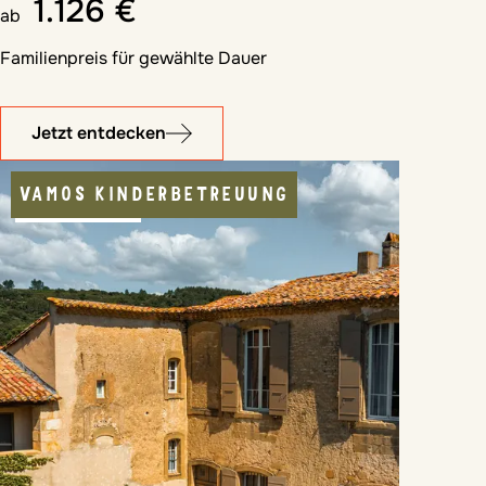
1.126 €
ab
Familienpreis für gewählte Dauer
Jetzt entdecken
VAMOS KINDERBETREUUNG
KULINARIK