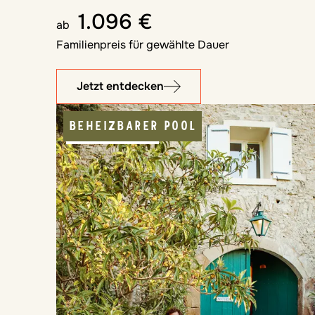
1.096 €
ab
Familienpreis für gewählte Dauer
Jetzt entdecken
BEHEIZBARER POOL
FAMILIE PUR