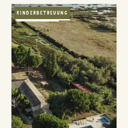
KINDERBETREUUNG
JUGENDPROGRAMM
APPARTEMENT