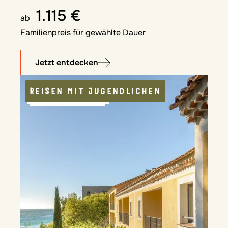
1.115 €
ab
Familienpreis für gewählte Dauer
Jetzt entdecken
REISEN MIT JUGENDLICHEN
MIT MEERBLICK
APPARTEMENT