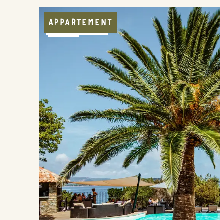
APPARTEMENT
FRÜHSTÜCK
POOL