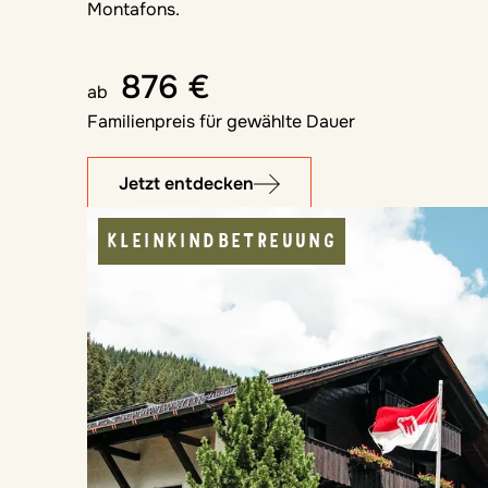
Montafons.
876 €
ab
Familienpreis für gewählte Dauer
Jetzt entdecken
KLEINKINDBETREUUNG
KINDERBETREUUNG