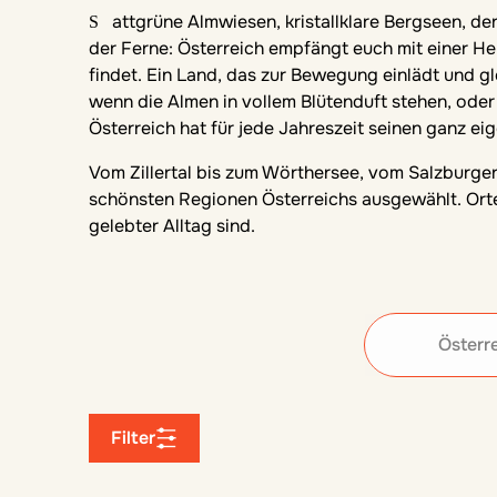
Sattgrüne Almwiesen, kristallklare Bergseen, der Duft von frischem Heu und der Klang von Kuhglocken in
der Ferne: Österreich empfängt euch mit einer Her
findet. Ein Land, das zur Bewegung einlädt und gl
wenn die Almen in vollem Blütenduft stehen, oder 
Österreich hat für jede Jahreszeit seinen ganz ei
Vom Zillertal bis zum Wörthersee, vom Salzburger
schönsten Regionen Österreichs ausgewählt. Orte
gelebter Alltag sind.
Österr
Filter