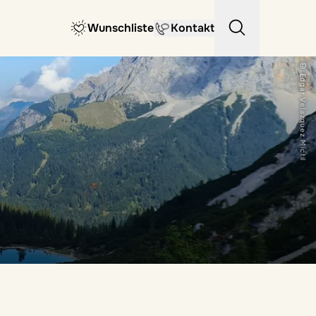
Wunschliste
Kontakt
© Edgar Velazquez Mictil