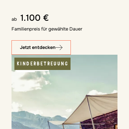
1.100 €
ab
Familienpreis für gewählte Dauer
Jetzt entdecken
KINDERBETREUUNG
KULINARIK
POOL