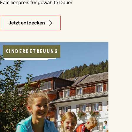
Familienpreis für gewählte Dauer
Jetzt entdecken
KINDERBETREUUNG
REGIONALE KOST
HALBPENSION