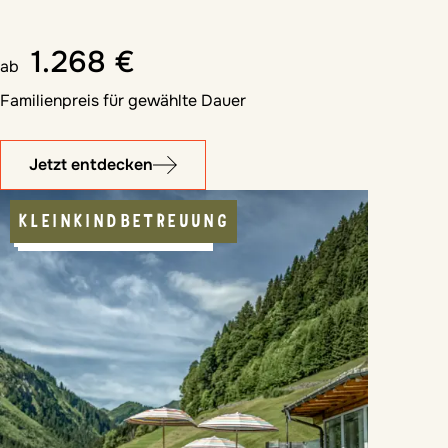
1.268 €
ab
Familienpreis für gewählte Dauer
Jetzt entdecken
KLEINKINDBETREUUNG
BEHEIZBARER POOL
KINDERBETREUUNG