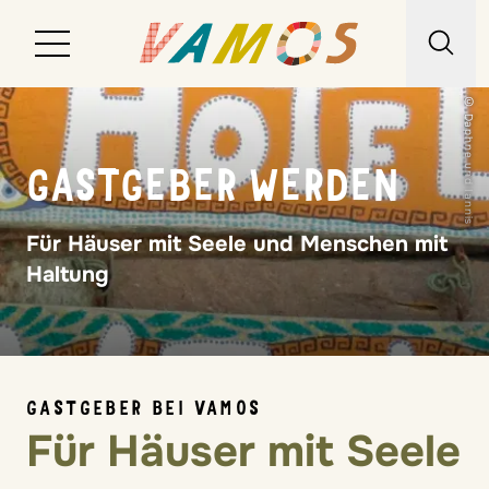
© Daphne und Iannis
Reiseziele
GASTGEBER WERDEN
Reiseart
Über uns
Für Häuser mit Seele und Menschen mit
Haltung
Wunschliste
Kontakt
GASTGEBER BEI VAMOS
Für Häuser mit Seele