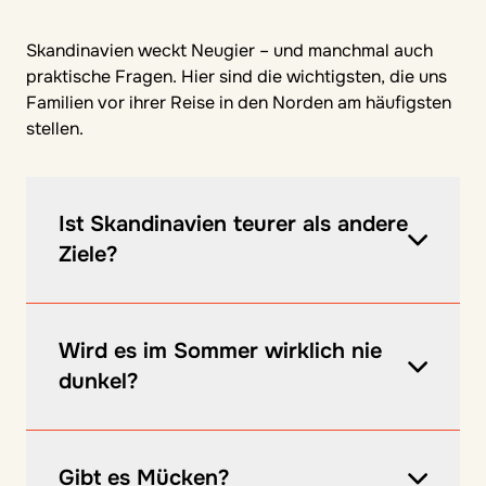
Skandinavien weckt Neugier – und manchmal auch
praktische Fragen. Hier sind die wichtigsten, die uns
Familien vor ihrer Reise in den Norden am häufigsten
stellen.
Ist Skandinavien teurer als andere
Ziele?
Die Lebenshaltungskosten sind höher als in
Südeuropa, aber Skandinavien hat seinen
Wird es im Sommer wirklich nie
ganz eigenen Weg, wie man günstig reist.
dunkel?
Selbst kochen im Ferienhaus mit frischen
Zutaten vom Markt, Beeren pflücken im Wald,
In Norrland und den nördlichen Regionen
Seen und Strände, die kostenlos und für alle
Norwegens erlebt ihr die hellen Nächte des
zugänglich sind – hier entstehen die
Gibt es Mücken?