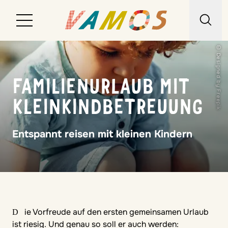
© Designed by Freepik
Reiseziele
FAMILIENURLAUB MIT
Reiseart
KLEINKINDBETREUUNG
Über uns
Entspannt reisen mit kleinen Kindern
Wunschliste
Kontakt
Die Vorfreude auf den ersten gemeinsamen Urlaub
ist riesig. Und genau so soll er auch werden: