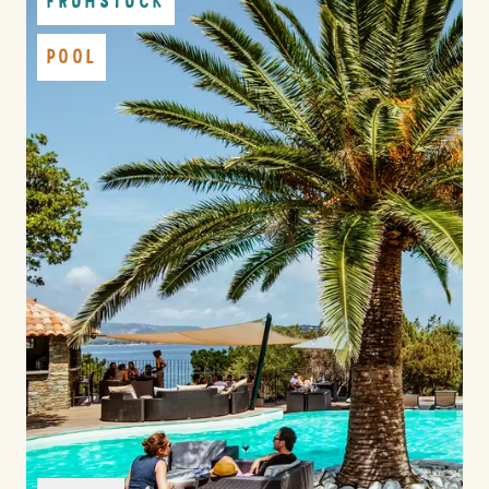
FRÜHSTÜCK
POOL