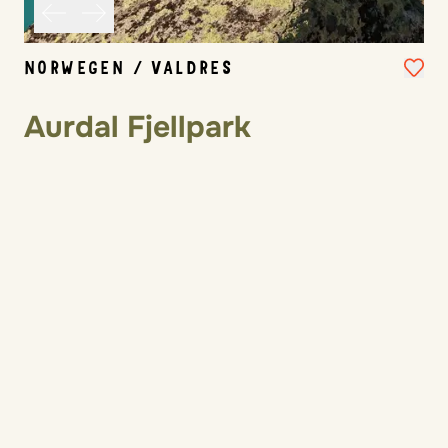
NORWEGEN / VALDRES
Aurdal Fjellpark
Norwegen naturnah erleben in gemütlichen
Unterkünften, mit Wanderausflügen, Badeseen,
Flussfahrten und spannenden Elchsafaris.
746 €
ab
Familienpreis für gewählte Dauer
Jetzt entdecken