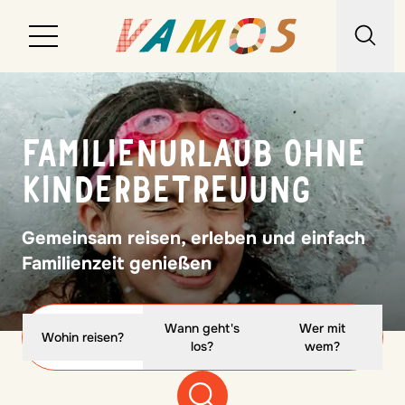
Reiseziele
FAMILIENURLAUB OHNE
Reiseart
KINDERBETREUUNG
Über uns
Gemeinsam reisen, erleben und einfach
Wunschliste
Familienzeit genießen
Kontakt
Wann geht's
Wer mit
Wohin reisen?
los?
wem?