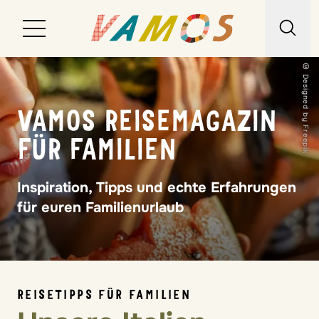
© Designed by Freepik
Reiseziele
VAMOS REISEMAGAZIN
Reiseart
FÜR FAMILIEN
Über uns
Inspiration, Tipps und echte Erfahrungen
Wunschliste
für euren Familienurlaub
Kontakt
REISETIPPS FÜR FAMILIEN