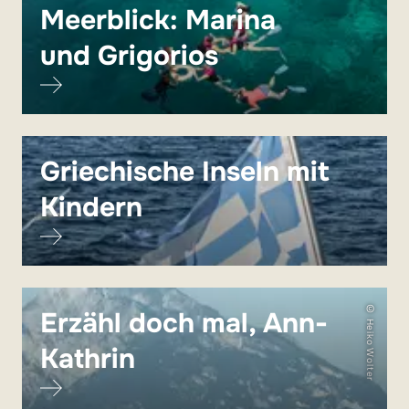
Meerblick: Marina
und Grigorios
Griechische Inseln mit
Kindern
© Heiko Wolter
Erzähl doch mal, Ann-
Kathrin