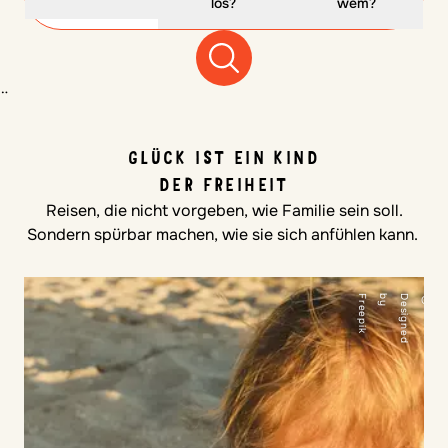
los?
wem?
¨
GLÜCK IST EIN KIND
DER FREIHEIT
Reisen, die nicht vorgeben, wie Familie sein soll.
Sondern spürbar machen, wie sie sich anfühlen kann.
k
©
D
e
s
i
g
n
e
d
b
y
F
r
e
e
p
i