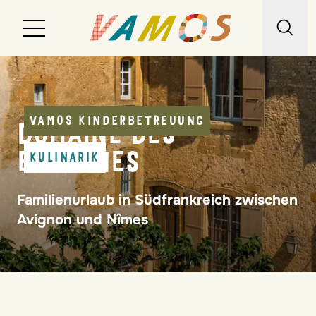
Reiseziele
Reiseart
VAMOS KINDERBETREUUNG
DOMAINE DES
Über uns
ESCAUNES
KULINARIK
Wunschliste
Familienurlaub in Südfrankreich zwischen
Kontakt
Avignon und Nîmes