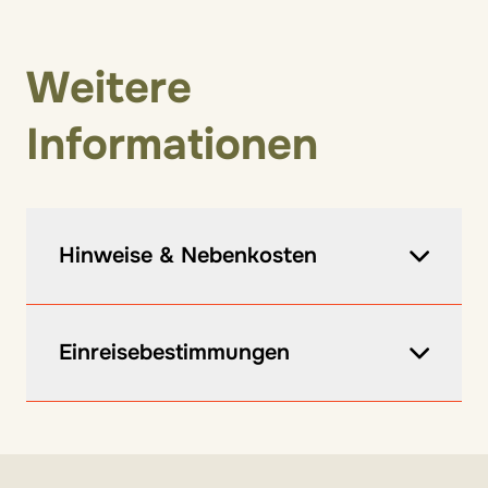
Weitere
Informationen
Hinweise & Nebenkosten
Vor Ort zu zahlen:
Einreisebestimmungen
Ortstaxe 3,30 €/Tag/Person ab 18 J.
Informationen zu den Einreisebestimmungen
Hinweise:
findet ihr hier
.
PKW empfehlenswert