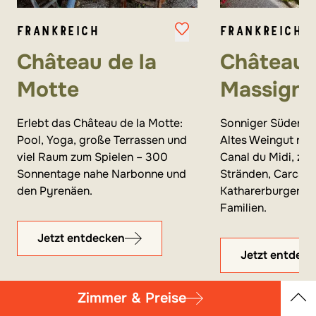
FRANKREICH
FRANKREICH
Château de la
Château 
Motte
Massign
Erlebt das Château de la Motte:
Sonniger Süden Fr
Pool, Yoga, große Terrassen und
Altes Weingut nur
viel Raum zum Spielen – 300
Canal du Midi, zw
Sonnentage nahe Narbonne und
Stränden, Carcas
den Pyrenäen.
Katharerburgen – i
Familien.
Jetzt entdecken
Jetzt entdec
Zimmer & Preise
Übersicht