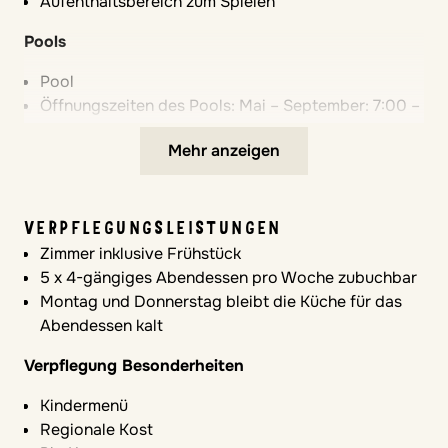
Aufenthaltsbereich zum Spielen
Pools
Pool
Öffnungszeiten des Pools: Mai – September: 7:00 –
22:00 Uhr
Mehr anzeigen
Spielplätze & Spielbereiche
Spielplatz mit Schattenflächen
VERPFLEGUNGSLEISTUNGEN
Großzügige, sichere Spielflächen
Zimmer inklusive Frühstück
Verkehrsberuhigte Anlage
5 x 4-gängiges Abendessen pro Woche zubuchbar
Autofreie Zonen für Kinder
Montag und Donnerstag bleibt die Küche für das
Komfort im Zimmer
Abendessen kalt
Gute Schallisolierung
Verpflegung Besonderheiten
Stauraum für Familiengepäck
Kindermenü
Safe
Regionale Kost
Babybett