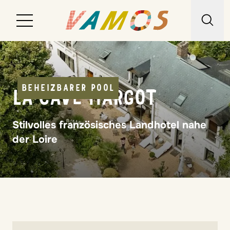
Reiseziele
Reiseart
BEHEIZBARER POOL
LA CAVE MARGOT
Über uns
Stilvolles französisches Landhotel nahe
der Loire
Wunschliste
Kontakt