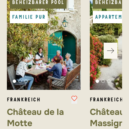
BEHEIZBARER POOL
BEHEIZBARE
Restaurant ca. 10 km
FAMILIE PUR
APPARTEME
Tiere nicht erlaubt.
FRANKREICH
FRANKREICH
Château de la
Château 
Motte
Massign