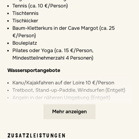
Tennis (ca. 10 €/Person)
7 × Basis-Frühstückskorb pro Wo. 45 €/Person (vor
Tischtennis
Ort zubuchbar)
Tischkicker
Der Basis-Frühstückskorb umfasst frisches
Baum-Kletterkurs in der Cave Margot (ca. 25
Baguette, frischen, heißen Kaffee, Tee oder Milch,
€/Person)
Croissant, Butter und Marmelade (oder Honig oder
Bouleplatz
Nutella)
Pilates oder Yoga (ca. 15 €/Person,
Mindestteilnehmerzahl 4 Personen)
Wassersportangebote
Kanu/Kajakfahren auf der Loire 10 €/Person
Tretboot, Stand-up-Paddle, Windsurfen (Entgelt)
Angeln in der näheren Umgebung (Entgelt)
Radsportangebote
Mehr anzeigen
Angebote in der näheren Umgebung (Entgelt)
ZUSATZLEISTUNGEN