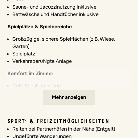
Saune- und Jacuzzinutzung inklusive
Bettwäsche und Handtücher inklusive
Spielplätze & Spielbereiche
Großzügige, sichere Spielflächen (z.B. Wiese,
Garten)
Spielplatz
Verkehrsberuhigte Anlage
Komfort im Zimmer
Gute Schallisolierung
Kühlschrank im Zimmer
Mehr anzeigen
Babyausstattung
Babybett
SPORT- & FREIZEITMÖGLICHKEITEN
Wickelmöglichkeiten im Zimmer
Reiten bei Partnerhöfen in der Nähe (Entgelt)
Ungeführte Wanderungen
VERPFLEGUNGSLEISTUNGEN