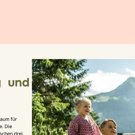
g und
Raum für
e. Die
schen drei