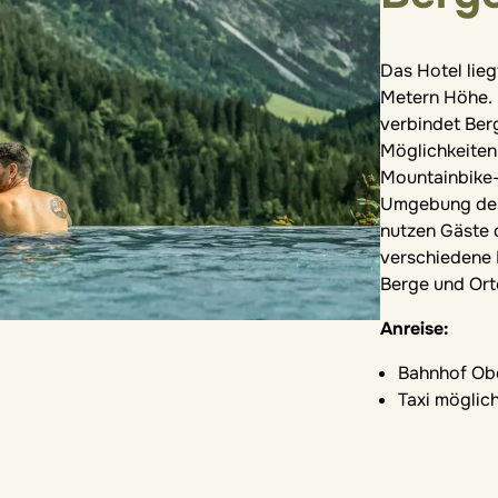
Das Hotel lieg
Metern Höhe. 
verbindet Ber
Möglichkeiten
Mountainbike-
Umgebung des 
nutzen Gäste d
verschiedene 
Berge und Ort
Anreise:
Bahnhof Obe
Taxi möglic