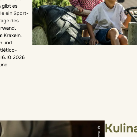
 gibt es
ie ein Sport-
tage des
erwand,
 Kraxeln.
en und
tlético-
 16.10.2026
 und
Kulin