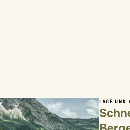
LAGE UND 
Schne
Berg