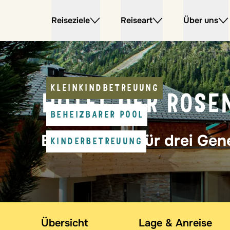
Reiseziele
Reiseart
Über uns
KLEINKINDBETREUUNG
HOTEL DER ROSE
BEHEIZBARER POOL
Bergsommer für drei Gen
KINDERBETREUUNG
Übersicht
Lage & Anreise