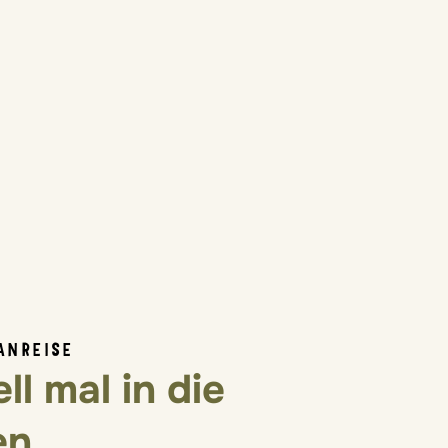
ANREISE
ll mal in die
en