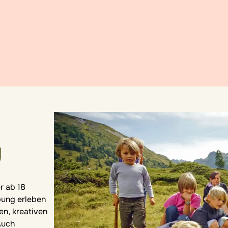
g
r ab 18
bung erleben
en, kreativen
Auch