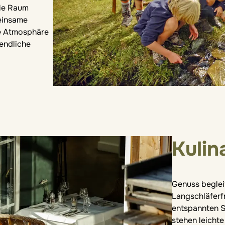
nie Raum
einsame
che Atmosphäre
endliche
Kulin
Genuss beglei
Langschläferfr
entspannten S
stehen leicht