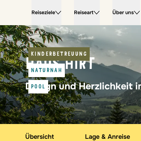
Reiseziele
Reiseart
Über uns
KINDERBETREUUNG
HAUS HIRT
NATURNAH
Design und Herzlichkeit i
POOL
Übersicht
Lage & Anreise