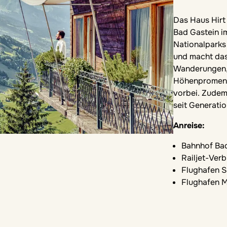
ChatGPT:
Das Haus Hirt
Bad Gastein i
Nationalparks
und macht das
Wanderungen, 
Höhenpromenad
vorbei. Zudem
seit Generati
Anreise:
Bahnhof Bad
Railjet-Ver
Flughafen S
Flughafen 