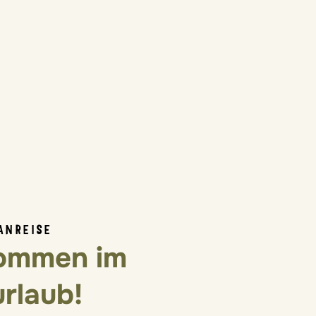
ANREISE
kommen im
rlaub!