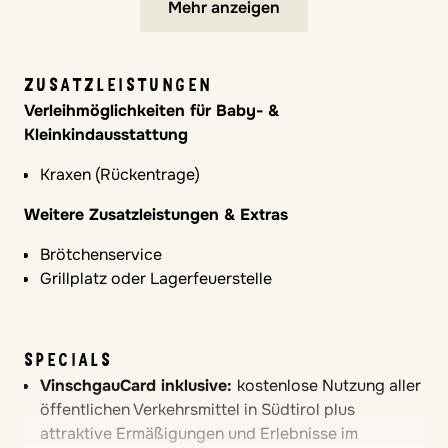
In Appartements verfügbar
Mehr anzeigen
VERPFLEGUNGSLEISTUNGEN
Halbpension zubuchbar: Frühstücksbuffet und 4-
ZUSATZLEISTUNGEN
Gang-Wahlmenü am Abend (Kinder unter 3 Jahre
Verleihmöglichkeiten für Baby- &
gratis)
Kleinkindausstattung
Verpflegung Besonderheiten
Kraxen (Rückentrage)
Kindermenü
Weitere Zusatzleistungen & Extras
Regionale Kost
Bio Kost
Brötchenservice
Vegetarische Kost
Grillplatz oder Lagerfeuerstelle
Glutenfreie Kost
Laktosefreie Kost
Vegane Kost
SPECIALS
VinschgauCard inklusive:
kostenlose Nutzung aller
öffentlichen Verkehrsmittel in Südtirol plus
attraktive Ermäßigungen und Erlebnisse im