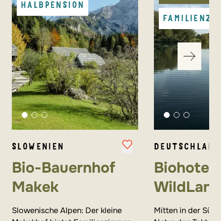
HALBPENSION
FAMILIENZI
SLOWENIEN
DEUTSCHLAN
Bio-Bauernhof
Biohotel
Makek
WildLan
Slowenische Alpen: Der kleine
Mitten in der Südh