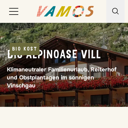
Reiseziele
Reiseart
BIO KOST
BIO-ALPINOASE VILL
Über uns
Klimaneutraler Familienurlaub, Reiterhof
und Obstplantagen im sonnigen
Wunschliste
Vinschgau
Kontakt