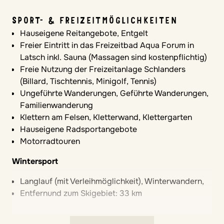
Autofreie Zonen für Kinder
SPORT- & FREIZEITMÖGLICHKEITEN
Komfort im Zimmer
Hauseigene Reitangebote, Entgelt
Freier Eintritt in das Freizeitbad Aqua Forum in
Stauraum für Familiengepäck
Latsch inkl. Sauna (Massagen sind kostenpflichtig)
Safe
Freie Nutzung der Freizeitanlage Schlanders
Nur Heizung
(Billard, Tischtennis, Minigolf, Tennis)
Babybett
Ungeführte Wanderungen, Geführte Wanderungen,
Kinderbett mit Rausfallschutz
Familienwanderung
Wickelmöglichkeiten
Klettern am Felsen, Kletterwand, Klettergarten
Hauseigene Radsportangebote
In öffentlichen Toiletten
Motorradtouren
Familienfreundliche Badezimmerausstattung
Wintersport
Windelabfalleimer
Langlauf (mit Verleihmöglichkeit), Winterwandern,
Entfernund zum Skigebiet: 33 km
Hochstühle
Im Restaurant verfügbar