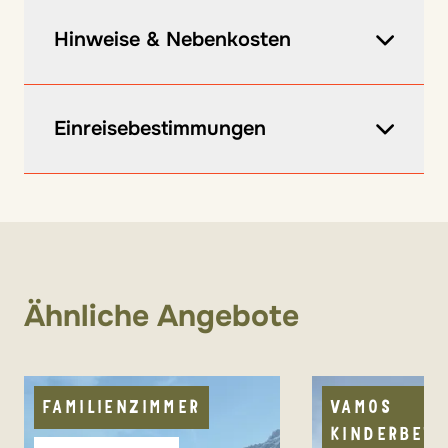
kostenlose Abholung vom Bahnhof
Schlanders möglich, Anmeldung bitte
Hinweise & Nebenkosten
über
kontakt@vamos-reisen.de
Vor Ort zu zahlen:
Einreisebestimmungen
Ortstaxe ca. 3 € pro Tag und Person (ab
14 Jahre)
Informationen zu den Einreisebestimmungen
Hunde auf Anfrage erlaubt, ca. 15 € pro
findet ihr hier
.
Tag, Anmeldung bitte über
kontakt@vamos-reisen.de
Ähnliche Angebote
FAMILIENZIMMER
VAMOS
KINDERBET