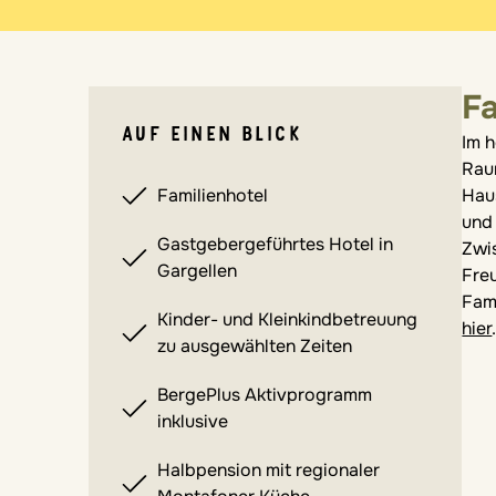
F
AUF EINEN BLICK
Im 
Rau
Familienhotel
Haus
und 
Gastgebergeführtes Hotel in
Zwi
Gargellen
Freu
Fam
Kinder- und Kleinkindbetreuung
hier
zu ausgewählten Zeiten
BergePlus Aktivprogramm
inklusive
Halbpension mit regionaler