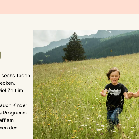
g
n sechs Tagen
decken.
el Zeit im
auch Kinder
as Programm
eff am
men des