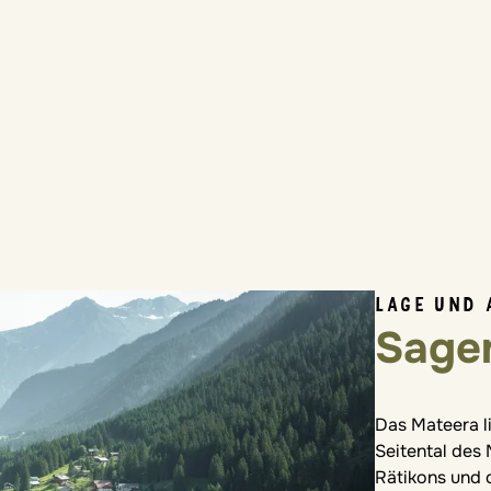
LAGE UND 
Sage
Das Mateera l
Seitental de
Rätikons und d