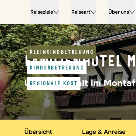
Reiseziele
Reiseart
Über uns
KLEINKINDBETREUUNG
FAMILIENHOTEL 
KINDERBETREUUNG
Urlaubsvielfalt im Monta
REGIONALE KOST
Übersicht
Lage & Anreise