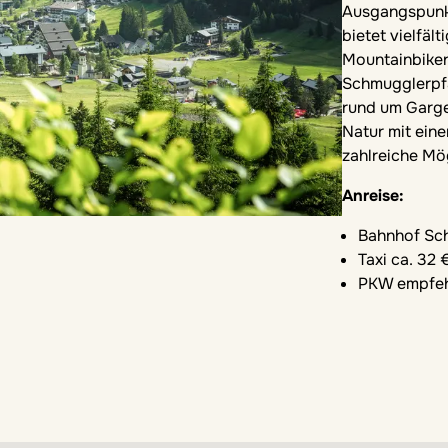
Ausgangspunkt
bietet vielfäl
Mountainbiken
Schmugglerpfa
rund um Garge
Natur mit ein
zahlreiche Mö
Anreise:
Bahnhof Sch
Taxi ca. 32 
PKW empfeh