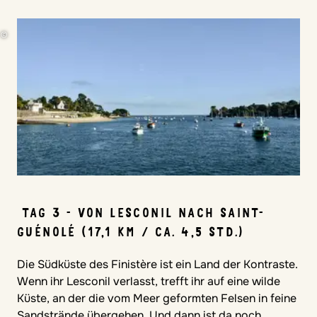
©
J
A
C
L
O
U
-
D
L
/
p
i
x
a
b
a
y
.
c
o
TAG 3 - VON LESCONIL NACH SAINT-
GUÉNOLÉ (17,1 KM / CA. 4,5 STD.)
Die Südküste des Finistère ist ein Land der Kontraste.
Wenn ihr Lesconil verlasst, trefft ihr auf eine wilde
Küste, an der die vom Meer geformten Felsen in feine
Sandstrände übergehen. Und dann ist da noch