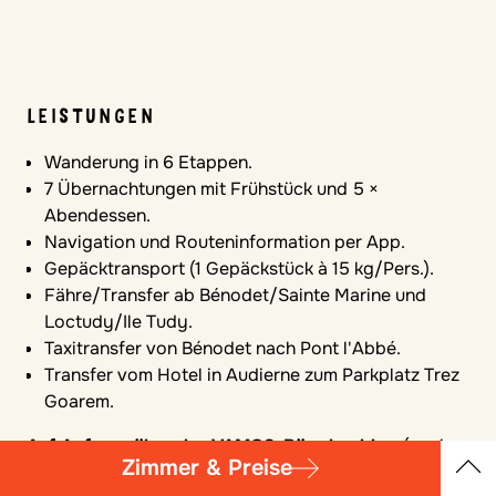
LEISTUNGEN
Wanderung in 6 Etappen.
7 Übernachtungen mit Frühstück und 5 ×
Abendessen.
Navigation und Routeninformation per App.
Gepäcktransport (1 Gepäckstück à 15 kg/Pers.).
Fähre/Transfer ab Bénodet/Sainte Marine und
Loctudy/Ile Tudy.
Taxitransfer von Bénodet nach Pont l'Abbé.
Transfer vom Hotel in Audierne zum Parkplatz Trez
Goarem.
Auf Anfrage über das VAMOS-Büro buchbar
(nur im
Zimmer & Preise
Voraus über
kontakt@vamos-reisen.de
):
Übersicht