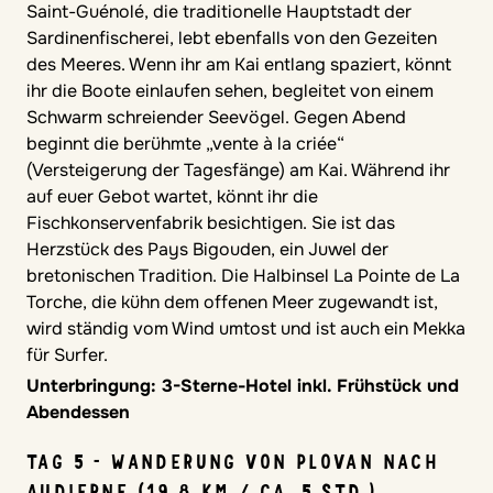
Saint-Guénolé, die traditionelle Hauptstadt der
Sardinenfischerei, lebt ebenfalls von den Gezeiten
des Meeres. Wenn ihr am Kai entlang spaziert, könnt
ihr die Boote einlaufen sehen, begleitet von einem
Schwarm schreiender Seevögel. Gegen Abend
beginnt die berühmte „vente à la criée“
(Versteigerung der Tagesfänge) am Kai. Während ihr
auf euer Gebot wartet, könnt ihr die
Fischkonservenfabrik besichtigen. Sie ist das
Herzstück des Pays Bigouden, ein Juwel der
bretonischen Tradition. Die Halbinsel La Pointe de La
Torche, die kühn dem offenen Meer zugewandt ist,
wird ständig vom Wind umtost und ist auch ein Mekka
für Surfer.
Unterbringung: 3-Sterne-Hotel inkl. Frühstück und
Abendessen
TAG 5 - WANDERUNG VON PLOVAN NACH
AUDIERNE (19,8 KM / CA. 5 STD.)