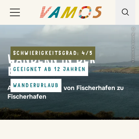
© Yannick Derennes
Reiseziele
Reiseart
SCHWIERIGKEITSGRAD: 4/5
WANDERN IN DER
Über uns
BRETAGNE
GEEIGNET AB 12 JAHREN
Wunschliste
WANDERURLAUB
Auf Küstenpfaden von Fischerhafen zu
Kontakt
Fischerhafen