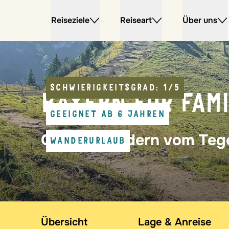
Reiseziele
Reiseart
Über uns
SCHWIERIGKEITSGRAD: 1/5
BAYERN FÜR FAMI
GEEIGNET AB 6 JAHREN
Genusswandern vom Tege
WANDERURLAUB
Übersicht
Lage & Anreise