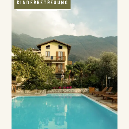
KINDERBETREUUNG
JUGENDPROGRAMM
AGRITURISMO