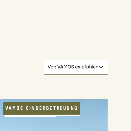
Von VAMOS empfohlen
VAMOS KINDERBETREUUNG
VAMOS JUGENDPROGRAMM
REGIONALE KOST