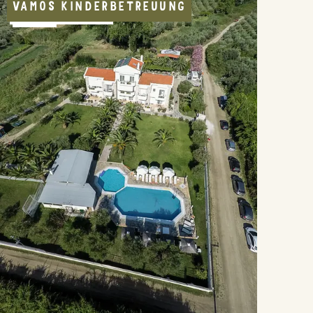
VAMOS KINDERBETREUUNG
APPARTEMENT
POOL