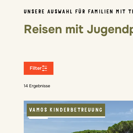
UNSERE AUSWAHL FÜR FAMILIEN MIT 
Reisen mit Jugen
Filter
14 Ergebnisse
VAMOS KINDERBETREUUNG
VAMOS JUGENDPROGRAMM
POOL