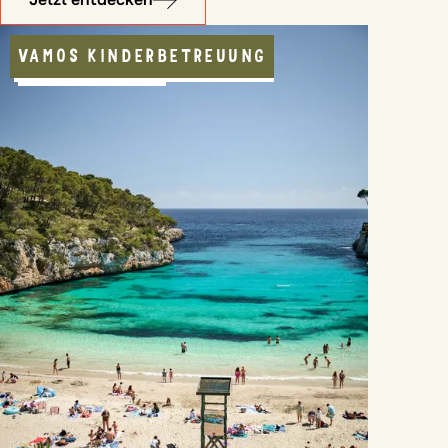
VAMOS KINDERBETREUUNG
VAMOS JUGENDPROGRAMM
APPARTEMENT