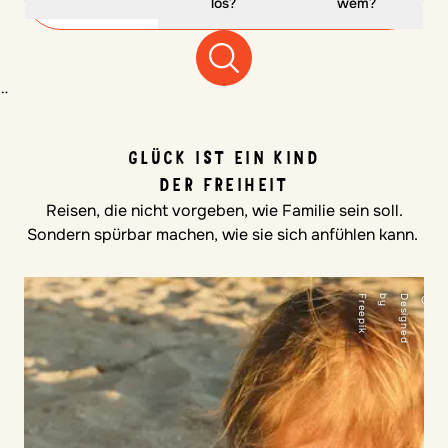
los?
wem?
¨
GLÜCK IST EIN KIND
DER FREIHEIT
Reisen, die nicht vorgeben, wie Familie sein soll.
Sondern spürbar machen, wie sie sich anfühlen kann.
k
©
D
e
s
i
g
n
e
d
b
y
F
r
e
e
p
i