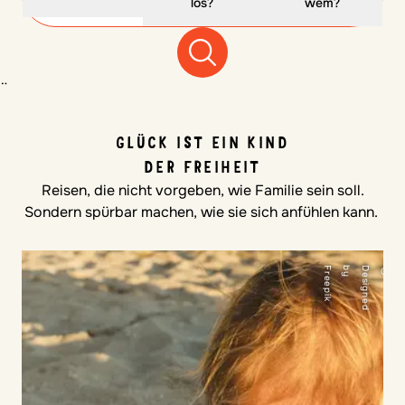
los?
wem?
¨
GLÜCK IST EIN KIND
DER FREIHEIT
Reisen, die nicht vorgeben, wie Familie sein soll.
Sondern spürbar machen, wie sie sich anfühlen kann.
k
©
D
e
s
i
g
n
e
d
b
y
F
r
e
e
p
i