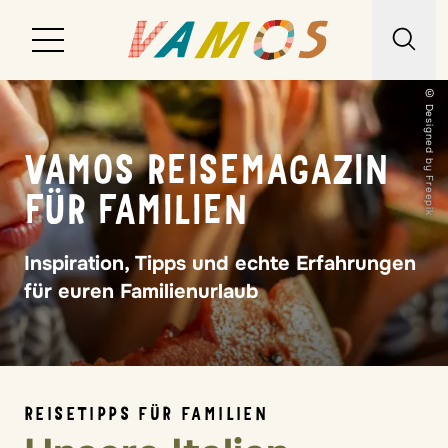
© Designed by Freepik
Reiseziele
VAMOS REISEMAGAZIN
Reiseart
FÜR FAMILIEN
Über uns
Inspiration, Tipps und echte Erfahrungen
Wunschliste
für euren Familienurlaub
Kontakt
REISETIPPS FÜR FAMILIEN