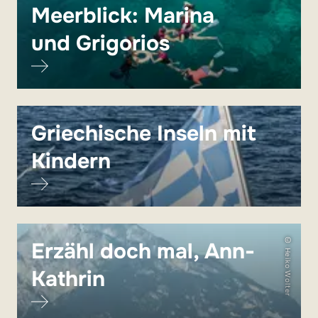
Meerblick: Marina
und Grigorios
Griechische Inseln mit
Kindern
© Heiko Wolter
Erzähl doch mal, Ann-
Kathrin