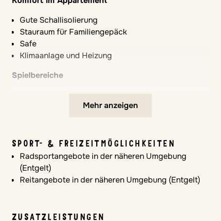
Komfort im Appartement
Gute Schallisolierung
Stauraum für Familiengepäck
Safe
Klimaanlage und Heizung
Spielbereiche
Verkehrsberuhigte Anlage
Mehr anzeigen
Sichere Flächen zum Spielen
Poolspielzeug für Kinder zum ausleihen
Hochstühle
SPORT- & FREIZEITMÖGLICHKEITEN
Radsportangebote in der näheren Umgebung
In den Appartements verfügbar
(Entgelt)
VERPFLEGUNGSLEISTUNGEN
Reitangebote in der näheren Umgebung (Entgelt)
Selbstverpflegung
Bio-Gemüse aus eigenem Anbau
Frühstücksservice, Mittag-oder Abendessen im
ZUSATZLEISTUNGEN