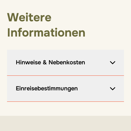
Weitere
Informationen
Hinweise & Nebenkosten
vor Ort zu zahlen:
Einreisebestimmungen
Ortstaxe ca. 2,50€/Person ab 14 Jahren
für die ersten 7 Tage
Informationen zu den Einreisebestimmungen
Kaution von 300€
findet ihr hier
.
Hinweise: