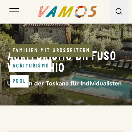
Reiseziele
Reiseart
FAMILIEN MIT GROSSELTERN
AGRITURISMO DIFFUSO
Über uns
VAL DI CHIO
AGRITURISMO
Wunschliste
POOL
Urlaub in der Toskana für Individualisten
Kontakt