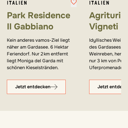
ITALIEN
ITALIEN
Park Residence
Agrituris
Il Gabbiano
Vigneti
Kein anderes vamos-Ziel liegt
Idyllisches Weing
näher am Gardasee. 6 Hektar
des Gardasees – 
Feriendorf. Nur 2 km entfernt
Weinreben, herrlic
liegt Moniga del Garda mit
nur 3 km von Pesc
schönen Kieselstränden.
Uferpromenade en
Jetzt entdecken
Jetzt entdec