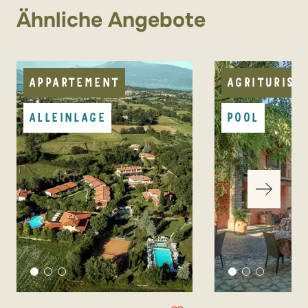
Ähnliche Angebote
Haustiere auf Anfrage
PKW empfohlen
APPARTEMENT
AGRITURISM
ALLEINLAGE
POOL