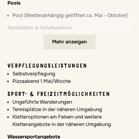
Pools
Pool (Wetterabhängig geöffnet ca. Mai - Oktober)
Spielplätze & Spielbereiche
Spielplatz
Mehr anzeigen
Autofreie Zonen für Kinder
Babyausstattung
VERPFLEGUNGSLEISTUNGEN
Babybett
Selbstverpflegung
Wickelmöglichkeiten im Zimmer
Pizzaabend 1 Mal/Woche
LEISTUNGEN KINDERBETREUUNG
SPORT- & FREIZEITMÖGLICHKEITEN
Hauseigene Kinderbetreuung 5-11 Jahre (ca. 23
Ungeführte Wanderungen
Std./Woche) vom 23.05.-06.06.26 / 11.07. bis
Tennisplätze in der näheren Umgebung
29.08.26
Kletteroptionen am Felsen und weitere
Hauseigenes Jugendprogramm 12-17 Jahre (ca. 20
Kletterangebote in der näheren Umgebung
Std./Woche) vom 23.05.-06.06.26 / 11.07. bis
Wassersportangebote
22.08.26