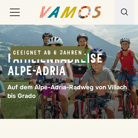
Reiseziele
Reiseart
GEEIGNET AB 6 JAHREN
FAMILIENRADREISE
Über uns
ALPE-ADRIA
Wunschliste
Auf dem Alpe-Adria-Radweg von Villach
Kontakt
bis Grado