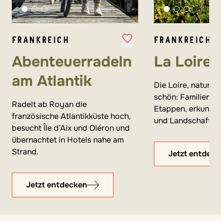
FRANKREICH
FRANKREICH
Abenteuerradeln
La Loire 
am Atlantik
Die Loire, naturb
schön: Familien ra
Radelt ab Royan die
Etappen, erkunde
französische Atlantikküste hoch,
und Landschaften
besucht Île d’Aix und Oléron und
übernachtet in Hotels nahe am
Strand.
Jetzt entdec
Jetzt entdecken