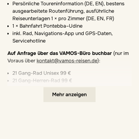
Persönliche Toureninformation (DE, EN), bestens
ausgearbeitete Routenführung, ausführliche
Reiseunterlagen 1 × pro Zimmer (DE, EN, FR)
1 × Bahnfahrt Pontebba–Udine
inkl. Rad, Navigations-App und GPS-Daten,
Servicehotline
Auf Anfrage über das VAMOS-Büro buchbar
(nur im
Voraus über
kontakt@vamos-reisen.de
):
21 Gang-Rad Unisex 99 €
21 Gang-Herren-Rad 99 €
Leihrad-PLUS 179 €
Mehr anzeigen
Elektrorad 289 €
Kinderrad 89 €
Follow-Me inkl. Kinderrad 139 €
Kinderanhänger 89 €
Rücktransfer nach Villach jeden Samstag Vormittag,