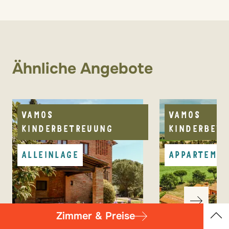
Informationen zu den Einreisebestimmungen
Hinweise:
findet ihr hier
.
Hunde bis max.10 kg auf Anfrage erlaubt
(ca. 10 €/Tag)
Ähnliche Angebote
VAMOS
VAMOS
KINDERBETREUUNG
KINDERBET
ALLEINLAGE
APPARTEME
Zimmer & Preise
Übersicht