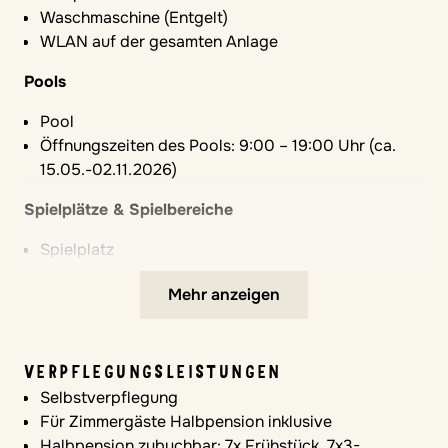
Waschmaschine (Entgelt)
WLAN auf der gesamten Anlage
Pools
Pool
Öffnungszeiten des Pools: 9:00 – 19:00 Uhr (ca.
15.05.-02.11.2026)
Spielplätze & Spielbereiche
Spielplatz
Autofreie Zonen für Kinder
Mehr anzeigen
Komfort im Zimmer
Bettwäsche und Handtücher inklusive
VERPFLEGUNGSLEISTUNGEN
Gute Schallisolierung
Selbstverpflegung
Kühlschrank im Zimmer
Für Zimmergäste Halbpension inklusive
Safe
Halbpension zubuchbar: 7x Frühstück, 7x3-