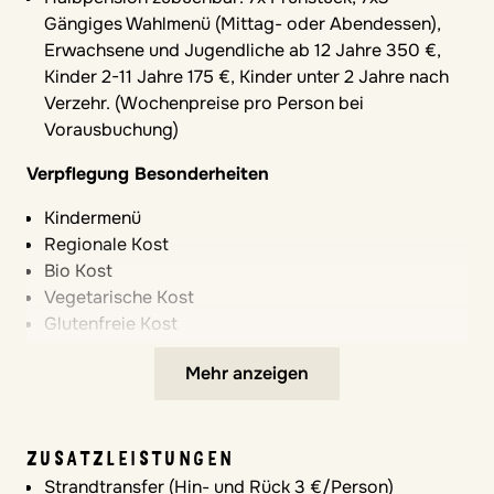
Heizung und Klimaanlage
Gängiges Wahlmenü (Mittag- oder Abendessen),
Babybett (15 €/Tag)
Erwachsene und Jugendliche ab 12 Jahre 350 €,
Wickelmöglichkeiten
Kinder 2-11 Jahre 175 €, Kinder unter 2 Jahre nach
Verzehr. (Wochenpreise pro Person bei
In öffentlichen Toiletten
Vorausbuchung)
Hochstühle
Verpflegung Besonderheiten
Im Restaurant verfügbar
Kindermenü
Regionale Kost
LEISTUNGEN KINDERBETREUUNG
Bio Kost
VAMOS Kinderbetreuung 3 – 13 Jahre (ca. 26
Vegetarische Kost
Std./Woche) vom 11.07.-08.08. / 10.10.-01.11.2026
Glutenfreie Kost
VAMOS Jugendprogramm ab 12 Jahren (ca. 21
Laktosefreie Kost
Std./Woche) vom 10.10.-01.11.2026
Mehr anzeigen
Eine Familienaktion pro Woche vom 11.07.-08.08. /
SPORT- & FREIZEITMÖGLICHKEITEN
10.10.-01.11.2026
Reitmöglichkeiten in der Umgebung (Entgelt)
Sprache der Betreuung: Deutsch
Surfen in der näheren Umgebung (Entgelt)
ZUSATZLEISTUNGEN
Sportplatz (Fußball/Tennis/Padel-Tennis),
Strandtransfer (Hin- und Rück 3 €/Person)