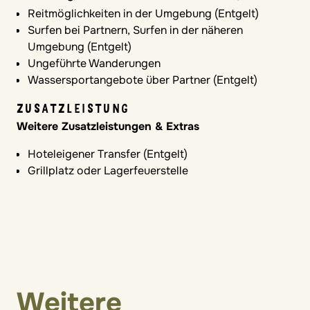
Nur Heizung
Reitmöglichkeiten in der Umgebung (Entgelt)
Surfen bei Partnern, Surfen in der näheren
Komfort im Zimmer
Umgebung (Entgelt)
Babybett
Ungeführte Wanderungen
Wassersportangebote über Partner (Entgelt)
Wickelmöglichkeiten
ZUSATZLEISTUNG
In öffentlichen Toiletten
Weitere Zusatzleistungen & Extras
Familienfreundliche Badezimmerausstattung
Hoteleigener Transfer (Entgelt)
Grillplatz oder Lagerfeuerstelle
Babybadewanne
Hochstühle
Im Restaurant verfügbar
VERPFLEGUNGSLEISTUNGEN
Selbstverpflegung
Frühstück Erw./Jgdl. ab 13 J. ca. 8,50 €/Tag, Ki. 2-
Weitere
12 J. ca.m 5,00 €/Tag, Kinder unter 2 J. gratis,