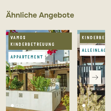
PKW notwendig
Ähnliche Angebote
schwaches Mobilnetz
VAMOS
KINDERBET
KINDERBETREUUNG
ALLEINLAGE
APPARTEMENT