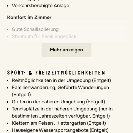
Verkehrsberuhigte Anlage
Komfort im Zimmer
Gute Schallisolierung
Stauraum für Familiengepäck
Komfort im Zimmer
Mehr anzeigen
Heizung
Babybett und Hochstuhl ca. 15 €/Aufenthalt
SPORT- & FREIZEITMÖGLICHKEITEN
Bettwäsche und 2 Handtücher auf Wunsch bitte im
Reitmöglichkeiten in der Umgebung (Entgelt)
Voraus buchen 19 €/Person
Familienwanderung, Geführte Wanderungen
VERPFLEGUNGSLEISTUNGEN
(Entgelt)
Golfen in der näheren Umgebung (Entgelt)
Selbstverpflegung
Tennisplätze in der näheren Umgebung (nur in
bestimmten Jahreszeiten verfügbar, Entgelt)
Klettern am Felsen , Klettergarten (Entgelt)
Hauseigene Wassersportangebote (Entgelt)