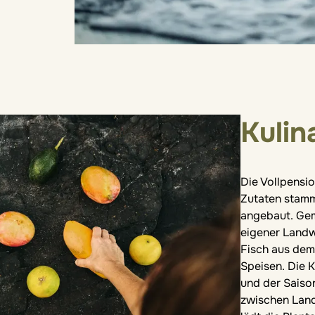
Kulin
Die Vollpensio
Zutaten stamm
angebaut. Gem
eigener Landw
Fisch aus dem
Speisen. Die K
und der Saiso
zwischen Land