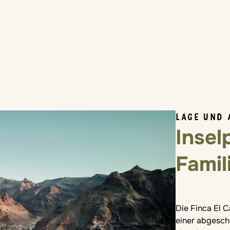
LAGE UND 
Insel
Famil
ChatGPT:La Go
Die Finca El C
einer abgeschi