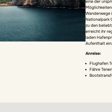
eine der urspr
Möglichkeiten 
Wanderwege in
Nationalpark 
zu den belieb
erreicht ihr r
laden Hafenp
Aufenthalt ein
Anreise:
Flughafen T
Fähre Tener
Bootstransfe