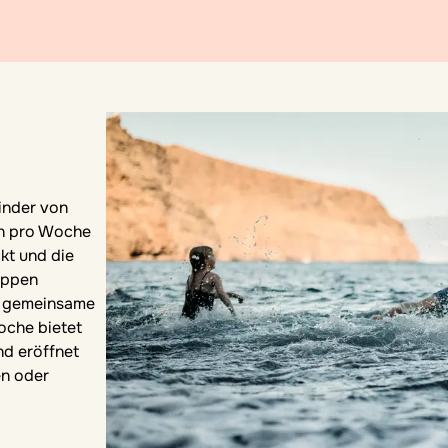
inder von
en pro Woche
kt und die
uppen
d gemeinsame
oche bietet
d eröffnet
en oder