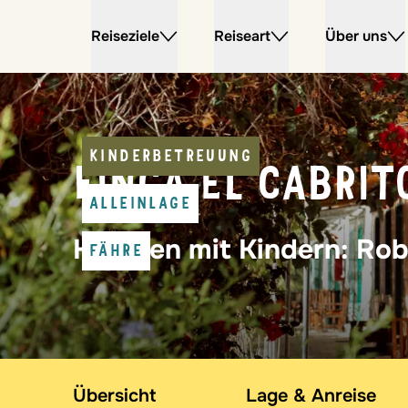
Reiseziele
Reiseart
Über uns
KINDERBETREUUNG
FINCA EL CABRIT
ALLEINLAGE
Kanaren mit Kindern: Ro
FÄHRE
Übersicht
Lage & Anreise