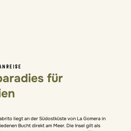
ANREISE
paradies für
ien
mera liegt nur etwa 25 km von Teneriffa entfernt und gilt a
abrito liegt an der Südostküste von La Gomera in
edenen Bucht direkt am Meer. Die Insel gilt als