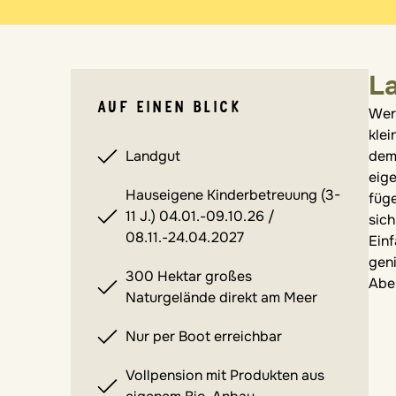
L
AUF EINEN BLICK
Cha
Wer 
kle
Landgut
dem 
eig
Hauseigene Kinderbetreuung (3-
füg
11 J.) 04.01.-09.10.26 /
sich
08.11.-24.04.2027
Ein
gen
300 Hektar großes
Abe
Naturgelände direkt am Meer
Nur per Boot erreichbar
Vollpension mit Produkten aus