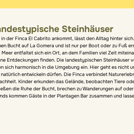
andestypische Steinhäuser
tGPT:
in der Finca El Cabrito ankommt, lässt den Alltag hinter sic
inen Bucht auf La Gomera und ist nur per Boot oder zu Fuß
Meer entfaltet sich ein Ort, an dem Familien viel Zeit mitein
ene Entdeckungen finden. Die landestypischen Steinhäuser ve
en sich harmonisch in die Umgebung ein. Hier geht es nicht
 natürlich entwickeln dürfen. Die Finca verbindet Naturerl
fachheit. Kinder erkunden das Gelände, beobachten Tiere od
ießen die Ruhe der Bucht, brechen zu Wanderungen auf oder 
nds kommen Gäste in der Plantagen Bar zusammen und lasse