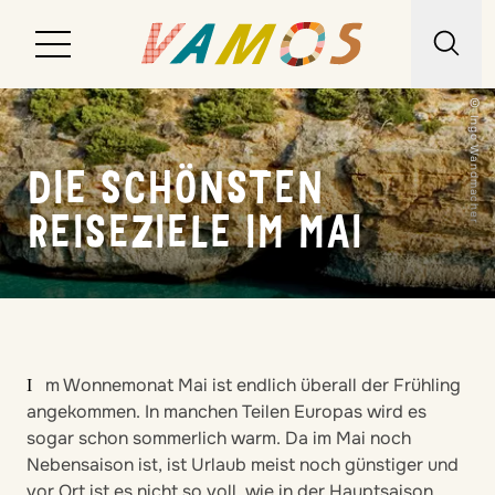
© Ingo Wandmacher
Reiseziele
DIE SCHÖNSTEN
Reiseart
REISEZIELE IM MAI
Über uns
Wunschliste
Kontakt
Im Wonnemonat Mai ist endlich überall der Frühling
angekommen. In manchen Teilen Europas wird es
sogar schon sommerlich warm. Da im Mai noch
Nebensaison ist, ist Urlaub meist noch günstiger und
vor Ort ist es nicht so voll, wie in der Hauptsaison.