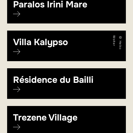
Paralos Irini Mare
r
©
H
e
i
k
o
W
o
l
t
e
Villa Kalypso
Résidence du Bailli
Trezene Village