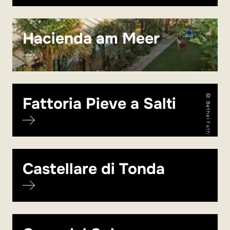
Hacienda am Meer
© Bethel Fath
Fattoria Pieve a Salti
Castellare di Tonda