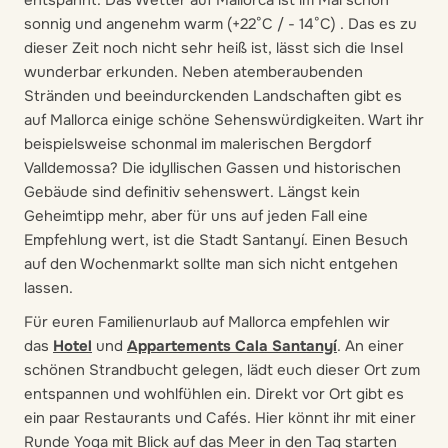
entspannt. Das Wetter auf Mallorca ist im Mai schön
sonnig und angenehm warm (+22°C / - 14°C) . Das es zu
dieser Zeit noch nicht sehr heiß ist, lässt sich die Insel
wunderbar erkunden. Neben atemberaubenden
Stränden und beeindurckenden Landschaften gibt es
auf Mallorca einige schöne Sehenswürdigkeiten. Wart ihr
beispielsweise schonmal im malerischen Bergdorf
Valldemossa? Die idyllischen Gassen und historischen
Gebäude sind definitiv sehenswert. Längst kein
Geheimtipp mehr, aber für uns auf jeden Fall eine
Empfehlung wert, ist die Stadt Santanyí. Einen Besuch
auf den Wochenmarkt sollte man sich nicht entgehen
lassen.
Für euren Familienurlaub auf Mallorca empfehlen wir
das
Hotel
und
Appartements Cala Santanyí
. An einer
schönen Strandbucht gelegen, lädt euch dieser Ort zum
entspannen und wohlfühlen ein. Direkt vor Ort gibt es
ein paar Restaurants und Cafés. Hier könnt ihr mit einer
Runde Yoga mit Blick auf das Meer in den Tag starten