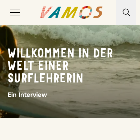
Reiseziele
WILLKOMMEN IN DER
Reiseart
WELT EINER
Über uns
SURFLEHRERIN
Wunschliste
Ein Interview
Kontakt