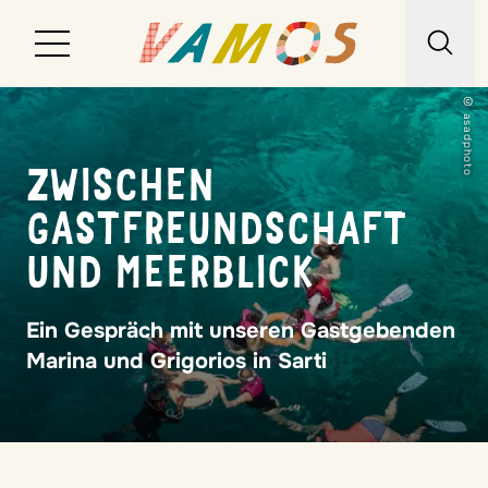
© asadphoto
Reiseziele
ZWISCHEN
Reiseart
GASTFREUNDSCHAFT
Über uns
UND MEERBLICK
Wunschliste
Ein Gespräch mit unseren Gastgebenden
Kontakt
Marina und Grigorios in Sarti