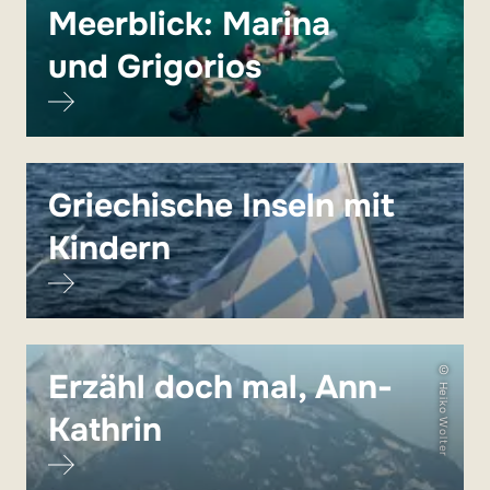
Meerblick: Marina
und Grigorios
Griechische Inseln mit
Kindern
© Heiko Wolter
Erzähl doch mal, Ann-
Kathrin