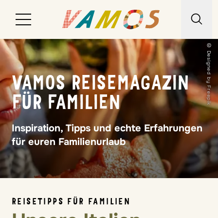
© Designed by Freepik
Reiseziele
VAMOS REISEMAGAZIN
Reiseart
FÜR FAMILIEN
Über uns
Inspiration, Tipps und echte Erfahrungen
Wunschliste
für euren Familienurlaub
Kontakt
REISETIPPS FÜR FAMILIEN