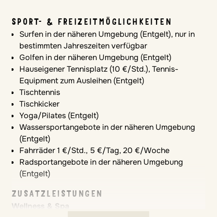
(15.05.2026-20.09.2026), 09:00 – 18:30 Uhr
SPORT- & FREIZEITMÖGLICHKEITEN
Spielplätze & Spielbereiche
Surfen in der näheren Umgebung (Entgelt), nur in
bestimmten Jahreszeiten verfügbar
Spielplatz
Golfen in der näheren Umgebung (Entgelt)
Großzügige, sichere Spielflächen
Hauseigener Tennisplatz (10 €/Std.), Tennis-
Verkehrsberuhigte Anlage
Equipment zum Ausleihen (Entgelt)
Autofreie Zonen für Kinder
Tischtennis
Beachvolleyballfeld
Tischkicker
Komfort im Zimmer
Yoga/Pilates (Entgelt)
Wassersportangebote in der näheren Umgebung
Bettwäsche und Handtücher inklusive
(Entgelt)
Strandhandtücher inklusive
Fahrräder 1 €/Std., 5 €/Tag, 20 €/Woche
Stauraum für Familiengepäck
Radsportangebote in der näheren Umgebung
Kühlschrank im Zimmer
(Entgelt)
Safe
Klimaanlage
ZUSATZLEISTUNGEN
Heizung
Wellness & Spa
Babybett auf Anfrage (kostenfrei)