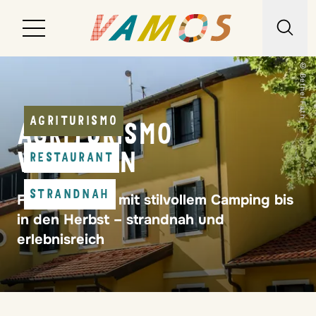
© Bethel Fath
Reiseziele
Reiseart
AGRITURISMO
AGRITURISMO
Über uns
VENETIEN
RESTAURANT
Wunschliste
STRANDNAH
Familienurlaub mit stilvollem Camping bis
Kontakt
in den Herbst – strandnah und
erlebnisreich