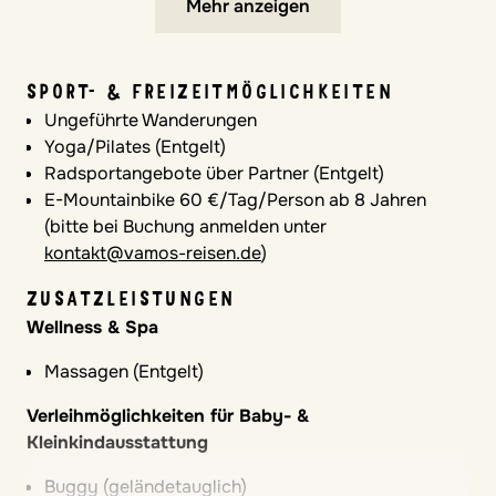
Mehr anzeigen
Autofreie Zonen für Kinder
Spielplatz mit Schattenflächen
Großzügige, sichere Spielflächen
SPORT- & FREIZEITMÖGLICHKEITEN
Komfort im Zimmer
Ungeführte Wanderungen
Yoga/Pilates (Entgelt)
Gute Schallisolierung
Radsportangebote über Partner (Entgelt)
Kühlschrank im Zimmer
E-Mountainbike 60 €/Tag/Person ab 8 Jahren
Safe
(bitte bei Buchung anmelden unter
Klimaanlage
kontakt@vamos-reisen.de
)
Heizung
Babybett
ZUSATZLEISTUNGEN
Wellness & Spa
Hochstühle
Massagen (Entgelt)
Im Restaurant verfügbar
Verleihmöglichkeiten für Baby- &
VERPFLEGUNGSLEISTUNGEN
Kleinkindausstattung
inklusive Frühstücksbuffet, Kaffee und Tee am
Nachmittag
Buggy (geländetauglich)