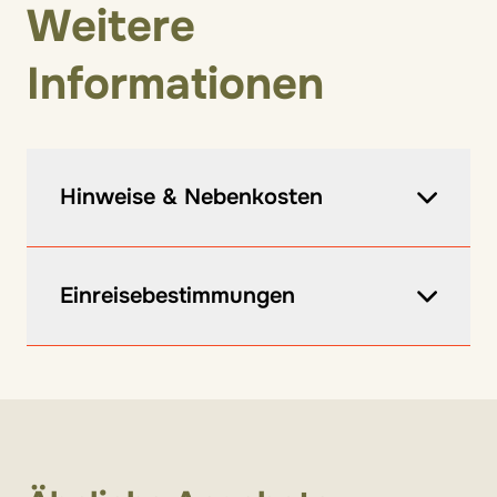
Weitere
Informationen
Hinweise & Nebenkosten
Hinweise:
Einreisebestimmungen
Bewachter Parkplatz (7 Tage, vor Ort zu
zahlen).
Informationen zu den Einreisebestimmungen
Verlängerungsnacht auf Anfrage.
findet ihr hier
.
Die Radreise ist keine Gruppenreise.
Änderungen vorbehalten.