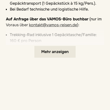
Gepäcktransport (1 Gepäckstück à 15 kg/Pers.).
Bei Bedarf technische und logistische Hilfe.
Auf Anfrage über das VAMOS-Büro buchbar
(nur im
Voraus über
kontakt@vamos-reisen.de
):
Trekking-Rad inklusive 1 Gepäcktasche/Familie:
160 € pro Person
(ab einer Körpergröße von 145 cm)
Mehr anzeigen
Mountainbike für Kinder 90 € pro Person
(bis zu einer einer Körpergröße von 145 cm)
Fahrradanhänger für Kinder 90 €
Kindersitz 10 €
E-Bike (ab 14 Jahren) 245 €
Wichtiger Hinweis:
Bitte wählt im Buchungstool
einen Zeitraum von
genau 6 Nächten
aus, damit der
Tour-Preis korrekt angezeigt wird. Tägliche Anreise
möglich.